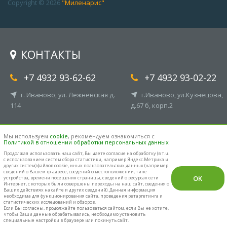
Copyright © 2026
"Миленарис"
КОНТАКТЫ
+7 4932 93-62-62
+7 4932 93-02-22
г. Иваново, ул. Лежневская д.
г.Иваново, ул.Кузнецова,
114
д.67 б, корп.2
info@milenaris.com
Мы используем
cookie
, рекомендуем ознакомиться с
Политикой в отношении обработки персональных данных
Продолжая использовать наш cайт, Вы даете согласие на обработку (в т.ч.
с использованием систем сбора статистики, например Яндекс.Метрика и
других систем) файлов cookie, иных пользовательских данных (например
сведений о Вашем ip-адресе, сведений о местоположении, типе
OK
устройства, времени посещения страницы, сведений о ресурсах сети
Интернет, с которых были совершены переходы на наш сайт, сведения о
Ваших действиях на сайте и других сведений). Данная информация
необходима для функционирования сайта, проведения ретаргетинга и
статистических исследований и обзоров.
Если Вы согласны, продолжайте пользоваться сайтом, если Вы не хотите,
чтобы Ваши данные обрабатывались, необходимо установить
специальные настройки в браузере или покинуть сайт.