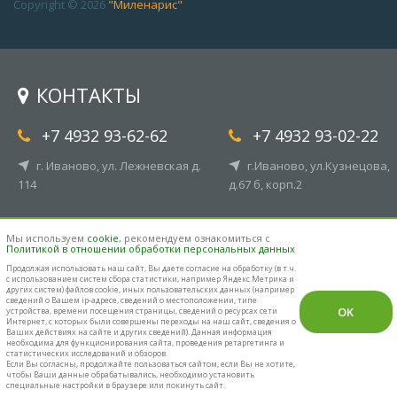
Copyright © 2026
"Миленарис"
КОНТАКТЫ
+7 4932 93-62-62
+7 4932 93-02-22
г. Иваново, ул. Лежневская д.
г.Иваново, ул.Кузнецова,
114
д.67 б, корп.2
info@milenaris.com
Мы используем
cookie
, рекомендуем ознакомиться с
Политикой в отношении обработки персональных данных
Продолжая использовать наш cайт, Вы даете согласие на обработку (в т.ч.
с использованием систем сбора статистики, например Яндекс.Метрика и
других систем) файлов cookie, иных пользовательских данных (например
сведений о Вашем ip-адресе, сведений о местоположении, типе
OK
устройства, времени посещения страницы, сведений о ресурсах сети
Интернет, с которых были совершены переходы на наш сайт, сведения о
Ваших действиях на сайте и других сведений). Данная информация
необходима для функционирования сайта, проведения ретаргетинга и
статистических исследований и обзоров.
Если Вы согласны, продолжайте пользоваться сайтом, если Вы не хотите,
чтобы Ваши данные обрабатывались, необходимо установить
специальные настройки в браузере или покинуть сайт.