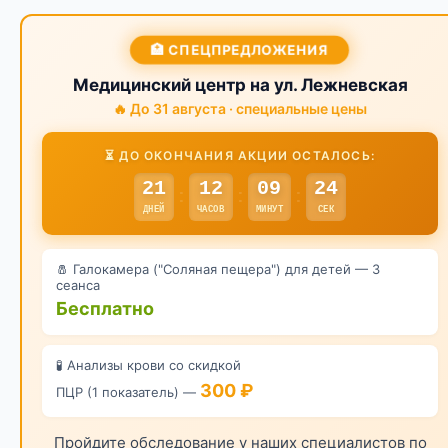
🏥 СПЕЦПРЕДЛОЖЕНИЯ
Медицинский центр на ул. Лежневская
🔥 До 31 августа · специальные цены
⏳ ДО ОКОНЧАНИЯ АКЦИИ ОСТАЛОСЬ:
21
12
09
23
:
:
:
ДНЕЙ
ЧАСОВ
МИНУТ
СЕК
🧂 Галокамера ("Соляная пещера") для детей — 3
сеанса
Бесплатно
🧪 Анализы крови со скидкой
300 ₽
ПЦР (1 показатель) —
Пройдите обследование у наших специалистов по