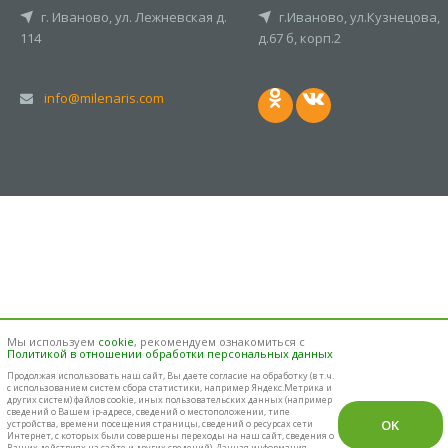
г. Иваново, ул. Лежневская д.
г.Иваново, ул.Кузнецова,
114
д.67 б, корп.2
info@milenaris.com
Мы используем
cookie
, рекомендуем ознакомиться с
Политикой в отношении обработки персональных данных
Продолжая использовать наш cайт, Вы даете согласие на обработку (в т.ч.
с использованием систем сбора статистики, например Яндекс.Метрика и
других систем) файлов cookie, иных пользовательских данных (например
сведений о Вашем ip-адресе, сведений о местоположении, типе
OK
устройства, времени посещения страницы, сведений о ресурсах сети
Интернет, с которых были совершены переходы на наш сайт, сведения о
Ваших действиях на сайте и других сведений). Данная информация