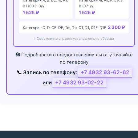
Категории А, В, ВЕ, М, А1,
Категории АI, AII, AIII, AIV,
В1 (003-В/у)
B (071/у)
1 525 ₽
1 525 ₽
2 300 ₽
Категории С, D, СЕ, DE, Tm, Tb, C1, D1, C1E, D1E
⚕️ Оформление справок установленного образца
🏥 Подробности о предоставлении льгот уточняйте
по телефону
+7 4932 93-62-62
📞 Запись по телефону:
+7 4932 93-02-22
или