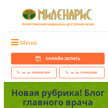
Качественная медицина доступная всем
Меню
ОНЛАЙН-ЗАПИСЬ
на "ул. ЛЕЖНЕВСКАЯ"
на "ул. КУЗНЕЦОВА"
Новая рубрика! Блог
главного врача