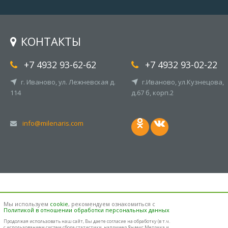
КОНТАКТЫ
+7 4932 93-62-62
+7 4932 93-02-22
г. Иваново, ул. Лежневская д.
г.Иваново, ул.Кузнецова,
114
д.67 б, корп.2
info@milenaris.com
Мы используем
cookie
, рекомендуем ознакомиться с
Политикой в отношении обработки персональных данных
Продолжая использовать наш cайт, Вы даете согласие на обработку (в т.ч.
с использованием систем сбора статистики, например Яндекс.Метрика и