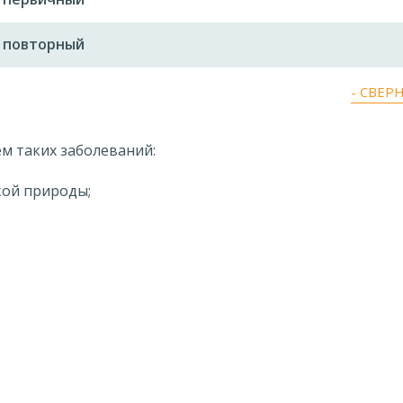
а повторный
- СВЕР
м таких заболеваний:
кой природы;