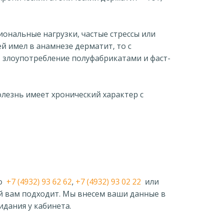
ональные нагрузки, частые стрессы или
й имел в анамнезе дерматит, то с
, злоупотребление полуфабрикатами и фаст-
олезнь имеет хронический характер с
по
+7 (4932) 93 62 62
,
+7 (4932) 93 02 22
или
ый вам подходит. Мы внесем ваши данные в
идания у кабинета.