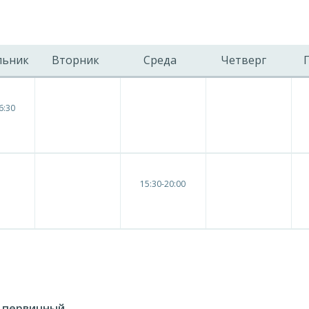
льник
Вторник
Среда
Четверг
6:30
15:30-20:00
а первичный