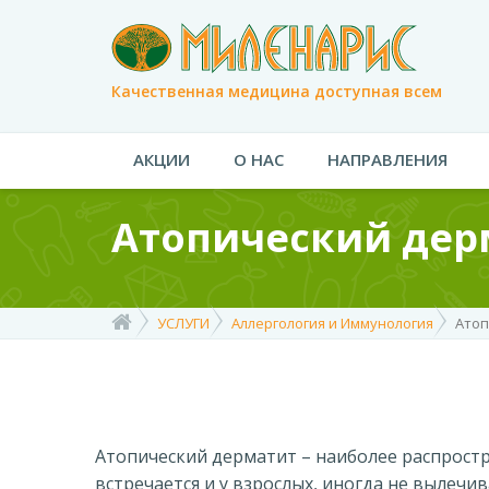
Качественная медицина доступная всем
АКЦИИ
О НАС
НАПРАВЛЕНИЯ
Атопический дер
УСЛУГИ
Аллергология и Иммунология
Атоп
Атопический дерматит – наиболее распростр
встречается и у взрослых, иногда не вылечив