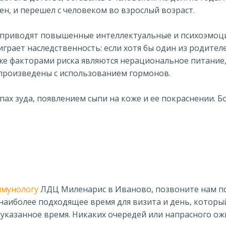
ен, и перешел с человеком во взрослый возраст.
 приводят повышенные интеллектуальные и психоэмоци
рает наследственность: если хотя бы один из родителе
кже факторами риска являются нерациональное питание
произведены с использованием гормонов.
ах зуда, появлением сыпи на коже и ее покраснении. Б
ммунологу
ЛДЦ Миленарис в Иваново, позвоните нам 
 наиболее подходящее время для визита и день, котор
в указанное время. Никаких очередей или напрасного ож