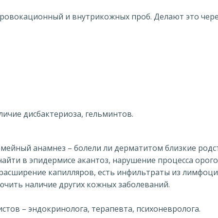
ровокационный и внутрикожных проб. Делают это чере
.
личие дисбактериоза, гельминтов.
емейный анамнез – болели ли дерматитом близкие родс
найти в эпидермисе акантоз, нарушение процесса орог
 расширение капилляров, есть инфильтраты из лимфоци
ючить наличие других кожных заболеваний.
стов – эндокринолога, терапевта, психоневролога.