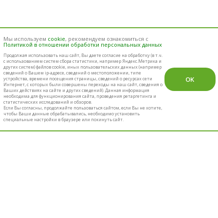
Мы используем
cookie
, рекомендуем ознакомиться с
Политикой в отношении обработки персональных данных
Продолжая использовать наш cайт, Вы даете согласие на обработку (в т.ч.
с использованием систем сбора статистики, например Яндекс.Метрика и
других систем) файлов cookie, иных пользовательских данных (например
сведений о Вашем ip-адресе, сведений о местоположении, типе
OK
устройства, времени посещения страницы, сведений о ресурсах сети
Интернет, с которых были совершены переходы на наш сайт, сведения о
Ваших действиях на сайте и других сведений). Данная информация
необходима для функционирования сайта, проведения ретаргетинга и
статистических исследований и обзоров.
Если Вы согласны, продолжайте пользоваться сайтом, если Вы не хотите,
чтобы Ваши данные обрабатывались, необходимо установить
специальные настройки в браузере или покинуть сайт.