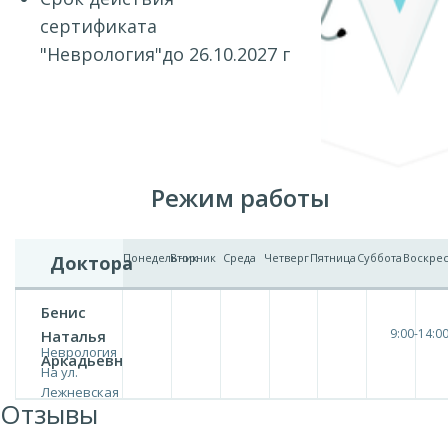
сертификата
"Неврология"до 26.10.2027 г
Режим работы
Понедельник
Вторник
Среда
Четверг
Пятница
Суббота
Воскре
Доктора
Бенис
9:00-14:0
Наталья
Неврология
Аркадьевна
На ул.
Лежневская
Отзывы