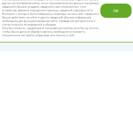
других систем) файлов cookie, иных пользовательских данных (например
сведений о Вашем ip-адресе, сведений о местоположении, типе
OK
устройства, времени посещения страницы, сведений о ресурсах сети
Интернет, с которых были совершены переходы на наш сайт, сведения о
Ваших действиях на сайте и других сведений). Данная информация
необходима для функционирования сайта, проведения ретаргетинга и
статистических исследований и обзоров.
Если Вы согласны, продолжайте пользоваться сайтом, если Вы не хотите,
чтобы Ваши данные обрабатывались, необходимо установить
специальные настройки в браузере или покинуть сайт.