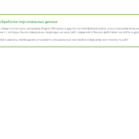
 обработки персональных данных
ем сбора статистики, например Яндекс.Метрика и других систем) файлов cookie, иных пользовательск
нет, с которых были совершены переходы на наш сайт, сведения о Ваших действиях на сайте и дру
абатывались, необходимо установить специальные настройки в браузере или покинуть сайт.