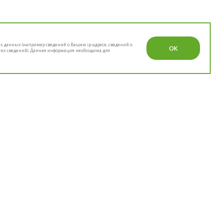
их данных (например сведений о Вашем ip-адресе, сведений о
OK
гих сведений). Данная информация необходима для