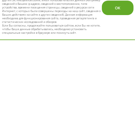
других систем) файлов cookie, иных пользовательских данных (например
сведений о Вашем ip-адресе, сведений о местоположении, типе
OK
устройства, времени посещения страницы, сведений о ресурсах сети
Интернет, с которых были совершены переходы на наш сайт, сведения о
Ваших действиях на сайте и других сведений). Данная информация
необходима для функционирования сайта, проведения ретаргетинга и
статистических исследований и обзоров.
Если Вы согласны, продолжайте пользоваться сайтом, если Вы не хотите,
чтобы Ваши данные обрабатывались, необходимо установить
специальные настройки в браузере или покинуть сайт.