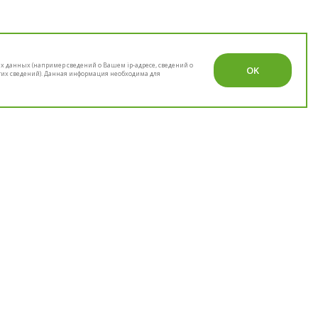
их данных (например сведений о Вашем ip-адресе, сведений о
OK
гих сведений). Данная информация необходима для