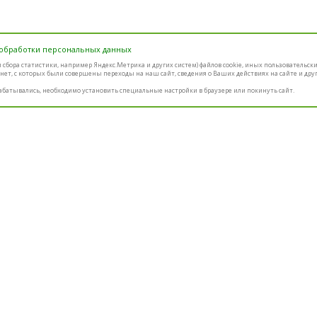
 обработки персональных данных
ем сбора статистики, например Яндекс.Метрика и других систем) файлов cookie, иных пользовательск
нет, с которых были совершены переходы на наш сайт, сведения о Ваших действиях на сайте и дру
абатывались, необходимо установить специальные настройки в браузере или покинуть сайт.