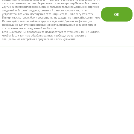
с использованием систем сбора статистики, например Яндекс.Метрика и
других систем) файлов cookie, иных пользовательских данных (например
сведений о Вашем ip-адресе, сведений о местоположении, типе
OK
устройства, времени посещения страницы, сведений о ресурсах сети
Интернет, с которых были совершены переходы на наш сайт, сведения о
Ваших действиях на сайте и других сведений). Данная информация
необходима для функционирования сайта, проведения ретаргетинга и
статистических исследований и обзоров.
Если Вы согласны, продолжайте пользоваться сайтом, если Вы не хотите,
чтобы Ваши данные обрабатывались, необходимо установить
специальные настройки в браузере или покинуть сайт.