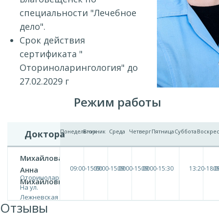
специальности "Лечебное
дело".
Срок действия
сертификата "
Оториноларингология" до
27.02.2029 г
Режим работы
Понедельник
Вторник
Среда
Четверг
Пятница
Суббота
Воскре
Доктора
Михайлова
09:00-15:00
09:00-15:00
09:00-15:00
09:00-15:30
13:20-18:0
09
Анна
Оториноларингология
Михайловна
На ул.
Лежневская
Отзывы