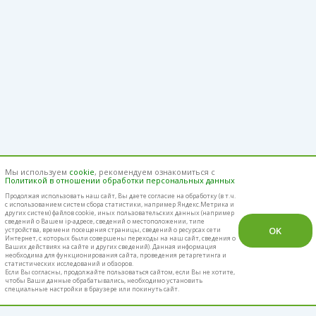
Мы используем
cookie
, рекомендуем ознакомиться с
Политикой в отношении обработки персональных данных
Продолжая использовать наш cайт, Вы даете согласие на обработку (в т.ч.
с использованием систем сбора статистики, например Яндекс.Метрика и
других систем) файлов cookie, иных пользовательских данных (например
сведений о Вашем ip-адресе, сведений о местоположении, типе
OK
устройства, времени посещения страницы, сведений о ресурсах сети
Интернет, с которых были совершены переходы на наш сайт, сведения о
Ваших действиях на сайте и других сведений). Данная информация
необходима для функционирования сайта, проведения ретаргетинга и
статистических исследований и обзоров.
Если Вы согласны, продолжайте пользоваться сайтом, если Вы не хотите,
чтобы Ваши данные обрабатывались, необходимо установить
специальные настройки в браузере или покинуть сайт.