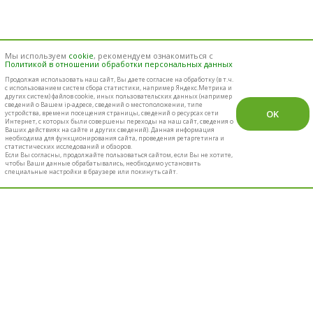
Мы используем
cookie
, рекомендуем ознакомиться с
Политикой в отношении обработки персональных данных
Продолжая использовать наш cайт, Вы даете согласие на обработку (в т.ч.
с использованием систем сбора статистики, например Яндекс.Метрика и
других систем) файлов cookie, иных пользовательских данных (например
сведений о Вашем ip-адресе, сведений о местоположении, типе
OK
устройства, времени посещения страницы, сведений о ресурсах сети
Интернет, с которых были совершены переходы на наш сайт, сведения о
Ваших действиях на сайте и других сведений). Данная информация
необходима для функционирования сайта, проведения ретаргетинга и
статистических исследований и обзоров.
Если Вы согласны, продолжайте пользоваться сайтом, если Вы не хотите,
чтобы Ваши данные обрабатывались, необходимо установить
специальные настройки в браузере или покинуть сайт.