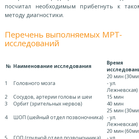
посчитал необходимым прибегнуть к тако
методу диагностики.
Перечень выполняемых МРТ-
исследований
Время
№
Наименование исследования
исследован
20 мин (30м
1
Головного мозга
- ул.
Лежневская)
2
Сосудов, артерии головы и шеи
15 мин
3
Орбит (зрительных нервов)
40 мин
25 мин (30м
4
ШОП (шейный отдел позвоночника)
- ул.
Лежневская)
20 мин (60м
5
ГОП (грудной отдел позвоночника)
- ул.