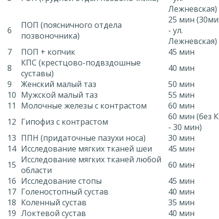
Лежневская)
25 мин (30м
ПОП (поясничного отдела
6
- ул.
позвоночника)
Лежневская)
7
ПОП + копчик
45 мин
КПС (крестцово-подвздошные
8
40 мин
суставы)
9
Женский малый таз
50 мин
10
Мужской малый таз
55 мин
11
Молочные железы с контрастом
60 мин
60 мин (без 
12
Гипофиз с контрастом
- 30 мин)
13
ППН (придаточные пазухи носа)
30 мин
14
Исследование мягких тканей шеи
45 мин
Исследование мягких тканей любой
15
60 мин
области
16
Исследование стопы
45 мин
17
Голеностопный сустав
40 мин
18
Коленный сустав
35 мин
19
Локтевой сустав
40 мин