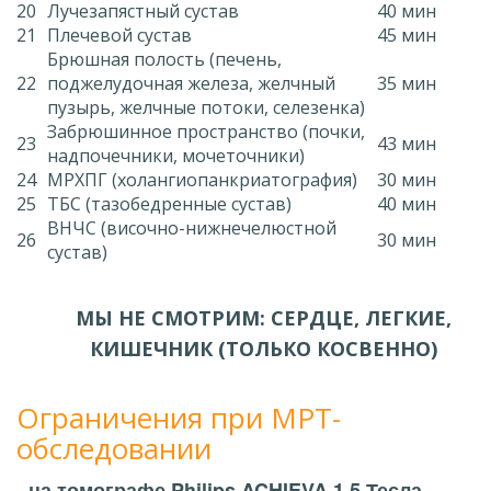
20
Лучезапястный сустав
40 мин
21
Плечевой сустав
45 мин
Брюшная полость (печень,
22
поджелудочная железа, желчный
35 мин
пузырь, желчные потоки, селезенка)
Забрюшинное пространство (почки,
23
43 мин
надпочечники, мочеточники)
24
МРХПГ (холангиопанкриатография)
30 мин
25
ТБС (тазобедренные сустав)
40 мин
ВНЧС (височно-нижнечелюстной
26
30 мин
сустав)
МЫ НЕ СМОТРИМ: СЕРДЦЕ, ЛЕГКИЕ,
КИШЕЧНИК (ТОЛЬКО КОСВЕННО)
Ограничения при МРТ-
обследовании
- на томографе Philips ACHIEVA 1.5 Тесла,