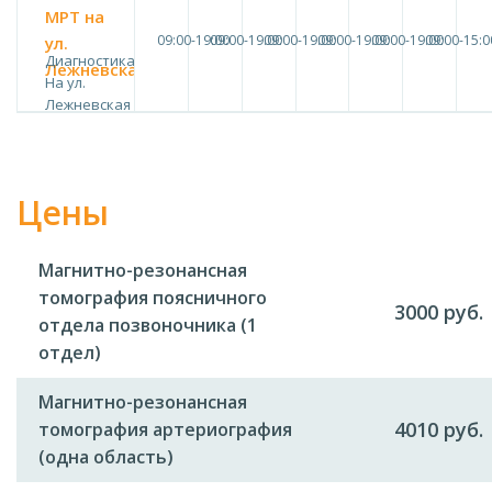
МРТ на
09:00-19:00
09:00-19:00
09:00-19:00
09:00-19:00
09:00-19:00
09:00-15:0
ул.
Диагностика
Лежневская
На ул.
Лежневская
Цены
Магнитно-резонансная
томография поясничного
3000 руб.
отдела позвоночника (1
отдел)
Магнитно-резонансная
4010 руб.
томография артериография
(одна область)