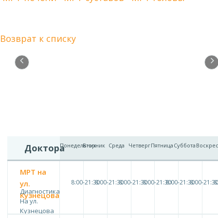
Возврат к списку
Понедельник
Вторник
Среда
Четверг
Пятница
Суббота
Воскре
Доктора
МРТ на
8:00-21:30
8:00-21:30
8:00-21:30
8:00-21:30
8:00-21:30
8:00-21:3
8
ул.
Диагностика
Кузнецова
На ул.
Кузнецова