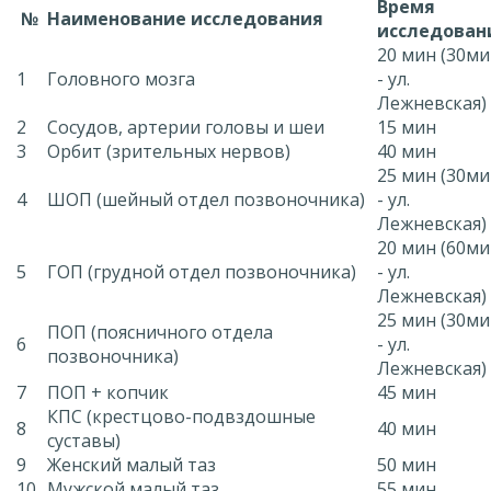
Время
№
Наименование исследования
исследован
20 мин (30м
1
Головного мозга
- ул.
Лежневская)
2
Сосудов, артерии головы и шеи
15 мин
3
Орбит (зрительных нервов)
40 мин
25 мин (30м
4
ШОП (шейный отдел позвоночника)
- ул.
Лежневская)
20 мин (60м
5
ГОП (грудной отдел позвоночника)
- ул.
Лежневская)
25 мин (30м
ПОП (поясничного отдела
6
- ул.
позвоночника)
Лежневская)
7
ПОП + копчик
45 мин
КПС (крестцово-подвздошные
8
40 мин
суставы)
9
Женский малый таз
50 мин
10
Мужской малый таз
55 мин