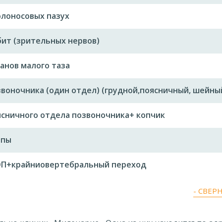
олоносовых пазух
ит (зрительных нервов)
анов малого таза
воночника (один отдел) (грудной,поясничный, шейны
сничного отдела позвоночника+ копчик
опы
ОП+крайниовертебральный переход
- СВЕР