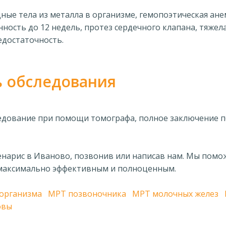
ые тела из металла в организме, гемопоэтическая анем
ость до 12 недель, протез сердечного клапана, тяжел
едостаточность.
ь обследования
ледование при помощи томографа, полное заключение п
енарис в Иваново, позвонив или написав нам. Мы по
 максимально эффективным и полноценным.
 организма
МРТ позвоночника
МРТ молочных желез
овы